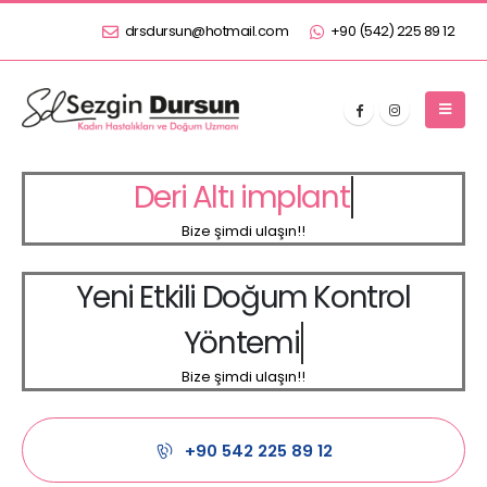
drsdursun@hotmail.com
+90 (542) 225 89 12
D
e
r
i
A
l
t
ı
i
m
p
l
a
n
t
Bize şimdi ulaşın!!
Y
e
n
i
E
t
k
i
l
i
D
o
ğ
u
m
K
o
n
t
r
o
l
Y
ö
n
t
e
m
i
Bize şimdi ulaşın!!
+90 542 225 89 12