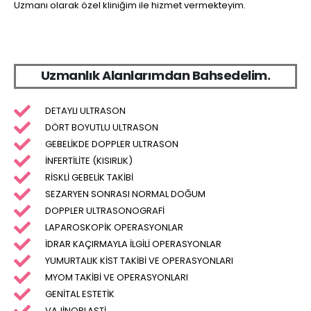
Uzmanı olarak özel kliniğim ile hizmet vermekteyim.
U
z
m
a
n
l
ı
k
A
l
a
n
l
a
r
ı
m
d
a
n
B
a
h
s
e
d
e
l
i
m
.
DETAYLI ULTRASON
DÖRT BOYUTLU ULTRASON
GEBELİKDE DOPPLER ULTRASON
İNFERTİLİTE (KISIRLIK)
RİSKLİ GEBELİK TAKİBİ
SEZARYEN SONRASI NORMAL DOĞUM
DOPPLER ULTRASONOGRAFİ
LAPAROSKOPİK OPERASYONLAR
İDRAR KAÇIRMAYLA İLGİLİ OPERASYONLAR
YUMURTALIK KİST TAKİBİ VE OPERASYONLARI
MYOM TAKİBİ VE OPERASYONLARI
GENİTAL ESTETİK
VAJİNOPLASTİ