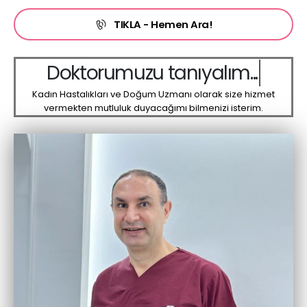
TIKLA - Hemen Ara!
D
o
k
t
o
r
u
m
u
z
u
t
a
n
ı
y
a
l
ı
m
.
.
.
Kadın Hastalıkları ve Doğum Uzmanı olarak size hizmet
vermekten mutluluk duyacağımı bilmenizi isterim.