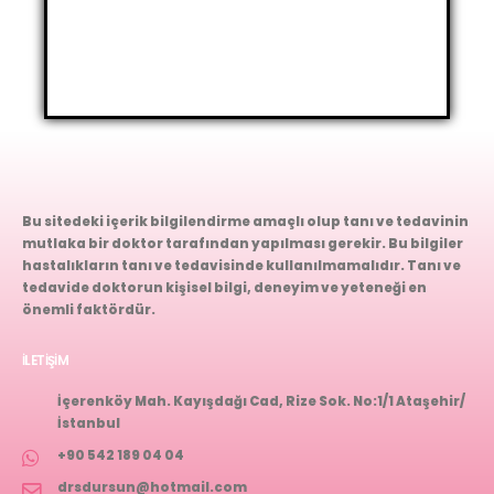
Bu sitedeki içerik bilgilendirme amaçlı olup tanı ve tedavinin
mutlaka bir doktor tarafından yapılması gerekir. Bu bilgiler
hastalıkların tanı ve tedavisinde kullanılmamalıdır. Tanı ve
tedavide doktorun kişisel bilgi, deneyim ve yeteneği en
önemli faktördür.
İLETIŞIM
İçerenköy Mah. Kayışdağı Cad, Rize Sok. No:1/1 Ataşehir/
İstanbul
+90 542 189 04 04
drsdursun@hotmail.com