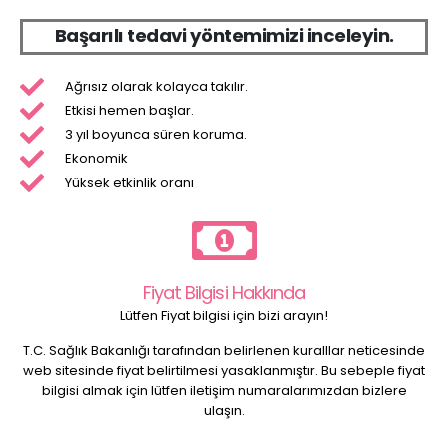
B
a
ş
a
r
ı
l
ı
t
e
d
a
v
i
y
ö
n
t
e
m
i
m
i
z
i
i
n
c
e
l
e
y
i
n
.
Ağrısız olarak kolayca takılır.
Etkisi hemen başlar.
3 yıl boyunca süren koruma.
Ekonomik
Yüksek etkinlik oranı
Fiyat Bilgisi Hakkında
Lütfen Fiyat bilgisi için bizi arayın!
T.C. Sağlık Bakanlığı tarafından belirlenen kuralllar neticesinde
web sitesinde fiyat belirtilmesi yasaklanmıştır. Bu sebeple fiyat
bilgisi almak için lütfen iletişim numaralarımızdan bizlere
ulaşın.