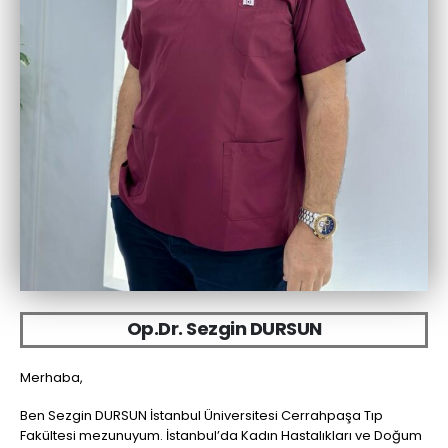
O
p
.
D
r
.
S
e
z
g
i
n
D
U
R
S
U
N
Merhaba,
Ben Sezgin DURSUN İstanbul Üniversitesi Cerrahpaşa Tıp
Fakültesi mezunuyum. İstanbul’da Kadın Hastalıkları ve Doğum