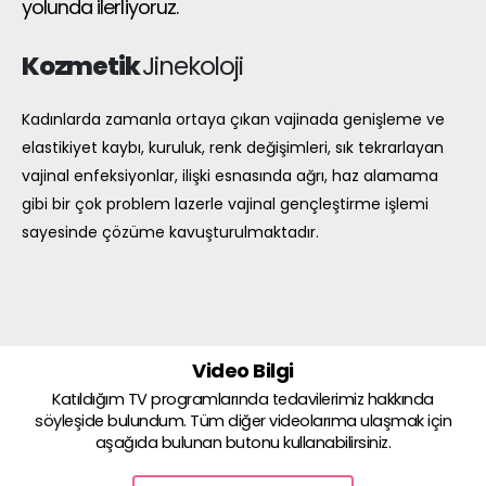
yolunda ilerliyoruz.
Kozmetik
Jinekoloji
Kadınlarda zamanla ortaya çıkan vajinada genişleme ve
elastikiyet kaybı, kuruluk, renk değişimleri, sık tekrarlayan
vajinal enfeksiyonlar, ilişki esnasında ağrı, haz alamama
gibi bir çok problem lazerle vajinal gençleştirme işlemi
sayesinde çözüme kavuşturulmaktadır.
V
i
d
e
o
B
i
l
g
i
Katıldığım TV programlarında tedavilerimiz hakkında
söyleşide bulundum. Tüm diğer videolarıma ulaşmak için
aşağıda bulunan butonu kullanabilirsiniz.