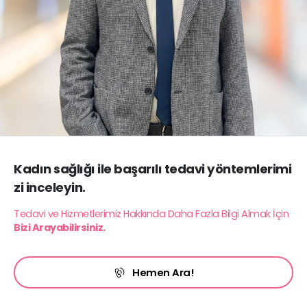
K
a
d
ı
n
s
a
ğ
l
ı
ğ
ı
i
l
e
b
a
ş
a
r
ı
l
ı
t
e
d
a
v
i
y
ö
n
t
e
m
l
e
r
i
m
i
z
i
i
n
c
e
l
e
y
i
n
.
Tedavi ve Hizmetlerimiz Hakkında Daha Fazla Bilgi Almak İçin
Bizi Arayabilirsiniz.
Hemen Ara!